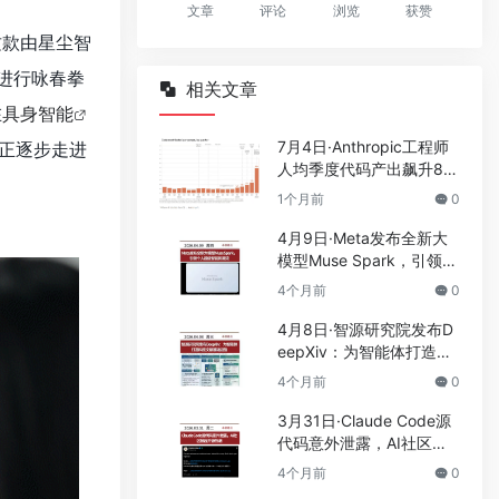
文章
评论
浏览
获赞
这款由星尘智
能进行咏春拳
相关文章
在
具身智能
7月4日·Anthropic工程师
正逐步走进
人均季度代码产出飙升8
倍，Fiona Fung详解Al时
1个月前
0
代的团队管理新范式
4月9日·Meta发布全新大
模型Muse Spark，引领个
人超级智能新潮流
4个月前
0
4月8日·智源研究院发布D
eepXiv：为智能体打造科
技文献基础设施
4个月前
0
3月31日·Claude Code源
代码意外泄露，AI社区掀
起开源热潮
4个月前
0