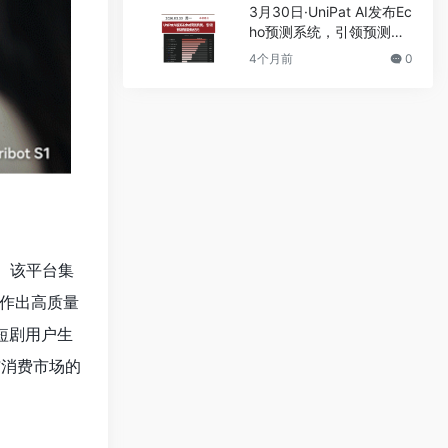
3月30日·UniPat AI发布Ec
ho预测系统，引领预测智
能新纪元
4个月前
0
。该平台集
作出高质量
I短剧用户生
与消费市场的