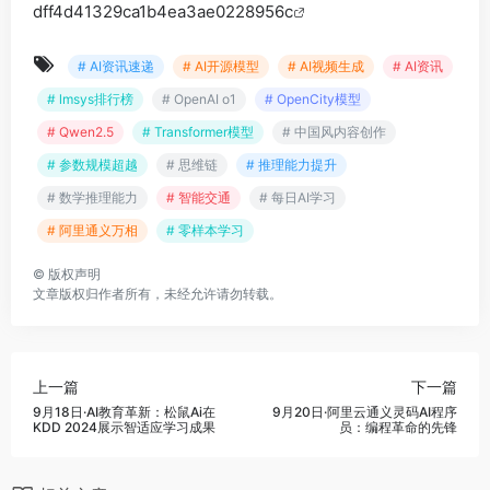
dff4d41329ca1b4ea3ae0228956c
# AI资讯速递
# AI开源模型
# AI视频生成
# AI资讯
# lmsys排行榜
# OpenAI o1
# OpenCity模型
# Qwen2.5
# Transformer模型
# 中国风内容创作
# 参数规模超越
# 思维链
# 推理能力提升
# 数学推理能力
# 智能交通
# 每日AI学习
# 阿里通义万相
# 零样本学习
©
版权声明
文章版权归作者所有，未经允许请勿转载。
上一篇
下一篇
9月18日·AI教育革新：松鼠Ai在
9月20日·阿里云通义灵码AI程序
KDD 2024展示智适应学习成果
员：编程革命的先锋