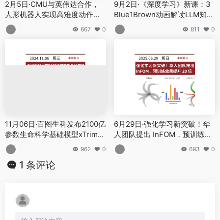
2月5日·CMU与英伟达合作，
9月2日·《深度学习》新课：3
人形机器人实现高难度动作复
Blue1Brown动画解读LLM知识
刻
存储
667
0
811
0
11月06日·百图生科发布2100亿
6月29日·强化学习新突破！华
参数生命科学基础模型xTrimo
人团队提出 InFOM，预训练效
V3
果提升 20 倍
962
0
693
0
1 条评论