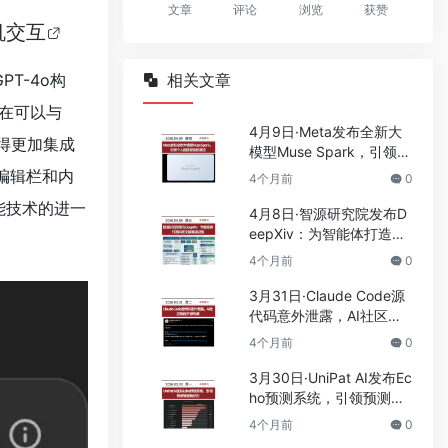
文章
评论
浏览
获赞
机交互
PT-4o构
相关文章
在可以与
4月9日·Meta发布全新大
变得更加集成
模型Muse Spark，引领个
人超级智能新潮流
捷编辑栏和内
4个月前
0
能技术的进一
4月8日·智源研究院发布D
eepXiv：为智能体打造科
技文献基础设施
4个月前
0
3月31日·Claude Code源
代码意外泄露，AI社区掀
起开源热潮
4个月前
0
3月30日·UniPat AI发布Ec
ho预测系统，引领预测智
能新纪元
4个月前
0