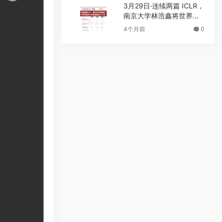
3月29日·连续两篇 ICLR，
南京大学林浩鑫将世界模
型动力学推演推进到上千
4个月前
0
步