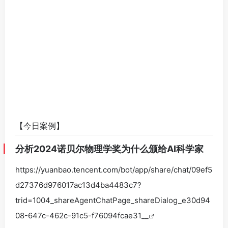
【今日案例】
分析2024诺贝尔物理学奖为什么颁给AI科学家
https://yuanbao.tencent.com/bot/app/share/chat/09ef5
d27376d976017ac13d4ba4483c7?
trid=1004_shareAgentChatPage_shareDialog_e30d94
08-647c-462c-91c5-f76094fcae31__