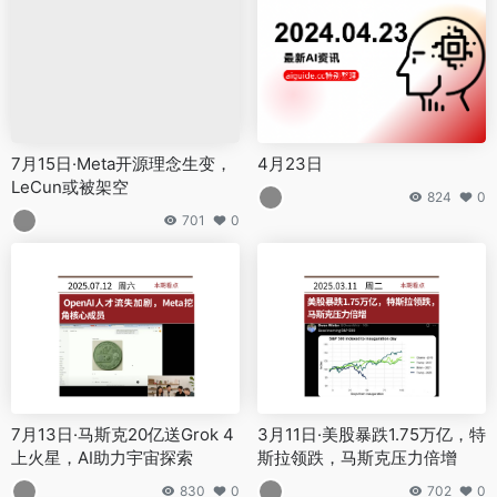
7月15日·Meta开源理念生变，
4月23日
LeCun或被架空
824
0
701
0
7月13日·马斯克20亿送Grok 4
3月11日·美股暴跌1.75万亿，特
上火星，AI助力宇宙探索
斯拉领跌，马斯克压力倍增
830
0
702
0