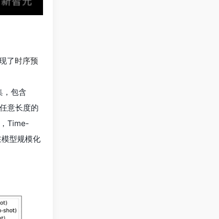
现了
时序预
集，包含
持任意长度的
ime-
在模型规模化