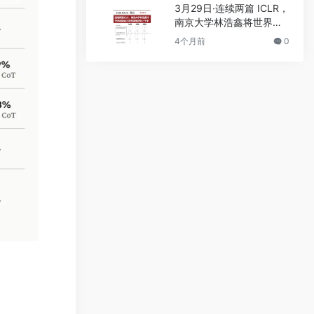
3月29日·连续两篇 ICLR，
南京大学林浩鑫将世界模
型动力学推演推进到上千
4个月前
0
步