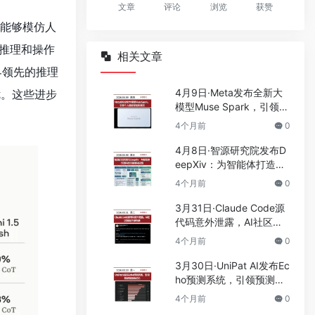
文章
评论
浏览
获赞
能够模仿人
推理和操作
相关文章
业界领先的推理
4月9日·Meta发布全新大
更优。这些进步
模型Muse Spark，引领个
人超级智能新潮流
4个月前
0
4月8日·智源研究院发布D
eepXiv：为智能体打造科
技文献基础设施
4个月前
0
3月31日·Claude Code源
代码意外泄露，AI社区掀
起开源热潮
4个月前
0
3月30日·UniPat AI发布Ec
ho预测系统，引领预测智
能新纪元
4个月前
0