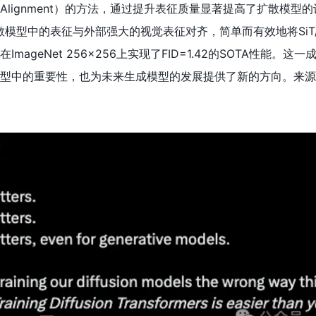
ation Alignment）的方法，通过提升表征质量显著提高了扩散模
散模型中的表征与外部强大的视觉表征对齐，简单而有效地将SiT/
mageNet 256×256上实现了FID=1.42的SOTA性能。这
型中的重要性，也为未来生成模型的发展提供了新的方向。来源