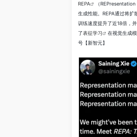
REPA
（REPresent
生成性能。REPA通过将扩
训练速度提升了近18倍，并在I
了
表征学习
在视觉生成模
号【新智元
】