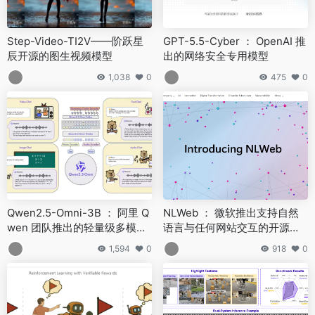
Step-Video-TI2V——阶跃星
GPT-5.5-Cyber ： OpenAI 推
辰开源的图生视频模型
出的网络安全专用模型
1,038
0
475
0
Qwen2.5-Omni-3B ： 阿里 Q
NLWeb ： 微软推出支持自然
wen 团队推出的轻量级多模态
语言与任何网站交互的开源项
AI 模型
目
1,594
0
918
0