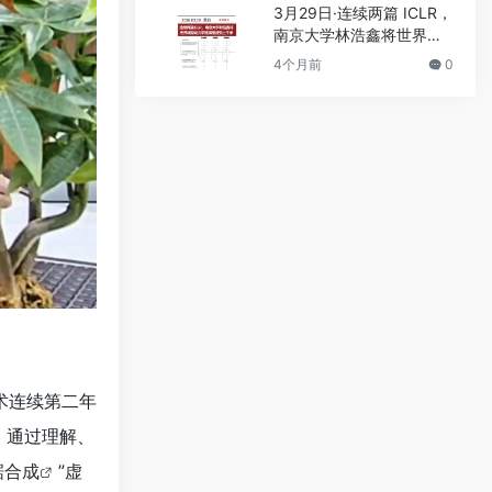
3月29日·连续两篇 ICLR，
南京大学林浩鑫将世界模
型动力学推演推进到上千
4个月前
0
步
术连续第二年
，通过理解、
据合成
”虚