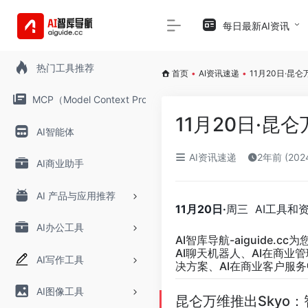
每日最新AI资讯
热门工具推荐
首页
•
AI资讯速递
•
11月20日·昆
MCP（Model Context Protocol）
11月20日·昆
AI智能体
AI资讯速递
2年前 (20
AI商业助手
AI 产品与应用推荐
11月20日·
周三 AI工具和
AI办公工具
AI智库导航-aiguide.cc
为
AI聊天机器人、AI在商业
AI写作工具
决方案、AI在商业客户服务
AI图像工具
昆仑万维推出Skyo