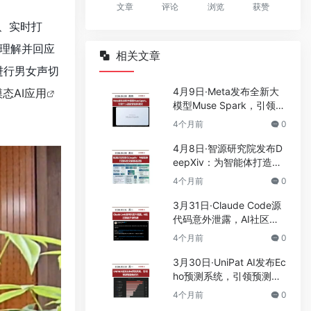
文章
评论
浏览
获赞
应、实时打
够理解并回应
相关文章
进行男女声切
4月9日·Meta发布全新大
态AI应用
模型Muse Spark，引领个
人超级智能新潮流
4个月前
0
4月8日·智源研究院发布D
eepXiv：为智能体打造科
技文献基础设施
4个月前
0
3月31日·Claude Code源
代码意外泄露，AI社区掀
起开源热潮
4个月前
0
3月30日·UniPat AI发布Ec
ho预测系统，引领预测智
能新纪元
4个月前
0