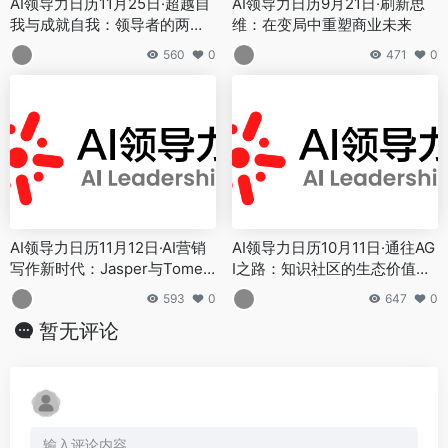
AI领导力日历11月25日·超越自
AI领导力日历9月21日·刷新思
我与成就自我：领导者的两种
维：在变局中重塑商业未来
价值观
560
0
471
0
AI领导力日历11月12日·AI营销
AI领导力日历10月11日·通往AG
写作新时代：Jasper与Tome
I之路：知识社区的生态价值与
的实践应用
未来展望
593
0
647
0
暂无评论