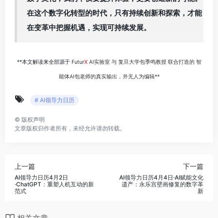
在这个数字化转型的时代，只有持续创新和探索，才能
在变革中把握机遇，实现可持续发展。
**本文解读来全部源于 Futur
X
AI实验室 与 复旦大学包季鸣教授 联合打造的 智
能体AI包老师的真实输出，并无人为编辑**
# AI领导力日历
©
版权声明
文章版权归作者所有，未经允许请勿转载。
上一篇
下一篇
AI领导力日历4月2日
AI领导力日历4月4日·AI赋能文化
·ChatGPT：重塑人机互动的新
遗产：永乐宫壁画修复的数字革
范式
新
相关文章