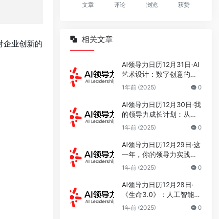
文章
评论
浏览
获赞
相关文章
对企业创新的
AI领导力日历12月31日·AI
艺术设计：数字创意的新
时代
1年前 (2025)
0
AI领导力日历12月30日·我
的领导力成长计划：从认
知到实践的科学修炼
1年前 (2025)
0
AI领导力日历12月29日·这
一年，你的领导力实践收
获了什么？
1年前 (2025)
0
AI领导力日历12月28日·
《生命3.0》：人工智能时
代人类的进化与重生
1年前 (2025)
0