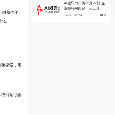
AI领导力日历12月27日·企
业拥抱AI路径：从工具到
定制和优化。
智能体再到人机共治
1年前 (2025)
0
性化。
验和探索，用
不仅能帮助自