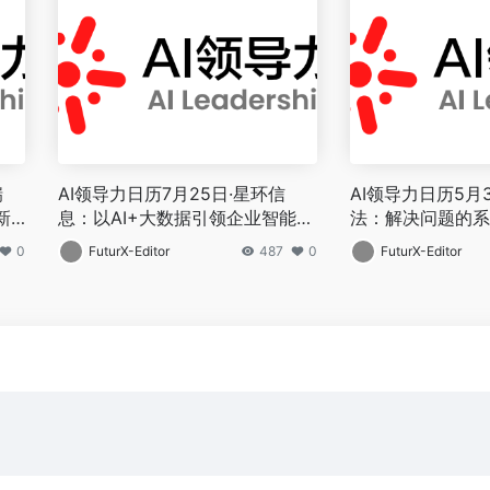
瑞
AI领导力日历7月25日·星环信
AI领导力日历5月3
新
息：以AI+大数据引领企业智能决
法：解决问题的系
策变革
0
FuturX-Editor
487
0
FuturX-Editor