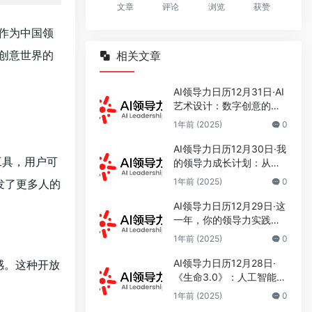
文章
评论
浏览
获赞
b作为中国领
制创意世界的
相关文章
AI领导力日历12月31日·AI
艺术设计：数字创意的新
时代
1年前 (2025)
0
AI领导力日历12月30日·我
工具，用户可
的领导力成长计划：从认
知到实践的科学修炼
1年前 (2025)
0
发了更多人的
AI领导力日历12月29日·这
一年，你的领导力实践收
获了什么？
1年前 (2025)
0
AI领导力日历12月28日·
感。这种开放
《生命3.0》：人工智能时
代人类的进化与重生
1年前 (2025)
0