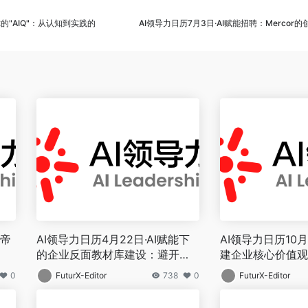
你的"AIQ"：从认知到实践的
AI领导力日历7月3日·AI赋能招聘：Mercor
河帝
AI领导力日历4月22日·AI赋能下
AI领导力日历10月
的企业反面教材库建设：避开大
建企业核心价值观
变局八大陷阱
践
0
FuturX-Editor
738
0
FuturX-Editor