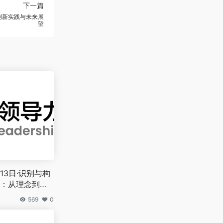
下一篇
的创新实践与未来展
望
13日·识别与构
：从理念到实
569
0