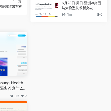
下一篇
6月28日·周日·亚洲AI突围
nt开源项目深度解析
与大模型技术新突破
1个月前
0
ung Health
k隔离沙盒与20
116
0