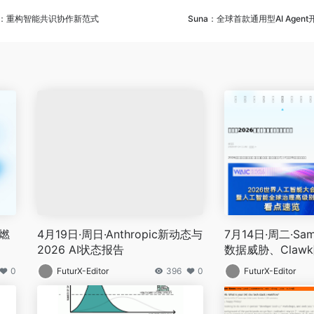
SA：重构智能共识协作新范式
Suna：全球首款通用型AI Age
引燃
4月19日·周日·Anthropic新动态与
7月14日·周二·Sams
2026 AI状态报告
数据威胁、Claw
26WAIC看点
0
FuturX-Editor
396
0
FuturX-Editor