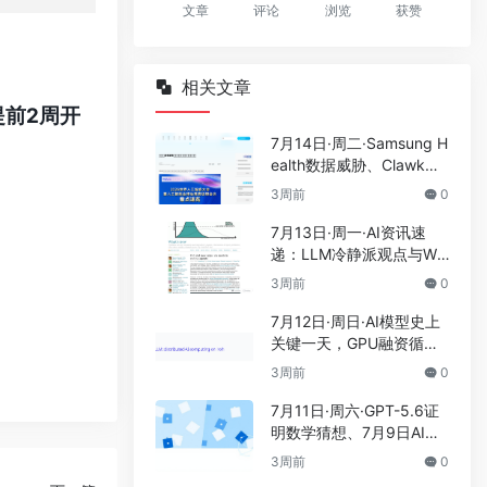
文章
评论
浏览
获赞
相关文章
提前2周开
7月14日·周二·Samsung H
ealth数据威胁、Clawk隔
离沙盒与2026WAIC看点
3周前
0
7月13日·周一·AI资讯速
递：LLM冷静派观点与WA
IC 2026开幕
3周前
0
7月12日·周日·AI模型史上
关键一天，GPU融资循环
与抗AI字体
3周前
0
7月11日·周六·GPT-5.6证
明数学猜想、7月9日AI模
型密集发布
3周前
0