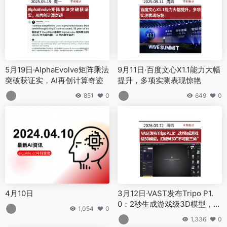
5月19日·AlphaEvolve矩阵乘法
9月11日·百度文心X1.1能力大幅
突破获证实，AI再创计算奇迹
提升，多项实测表现惊艳
851
0
649
0
4月10日
3月12日·VAST发布Tripo P1.
0：2秒生成游戏级3D模型，打
1,054
0
破AI 3D”不可能三角”
1,336
0