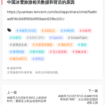
# AI领导力日历
# AGI定义
# AGI时间
# AI应用
# AI资讯
# B300 GPU
# OpenAI
# SimpleFlight
# 多模态生成
# 大型语言模型
# 强化学习
# 微软
# 推理性能
# 数学难题
# 无人机控制
# 智象未来
# 每日AI学习
# 英伟达
©
版权声明
文章版权归作者所有，未经允许请勿转载。
下一篇
上一篇
AI领导力日历7月1日·在AI时代培
AI领导力日历6月30日·人机协作
养你的"AIQ"：从认知到实践的
时代：重新定义机会创造的边界
进阶之路
相关文章