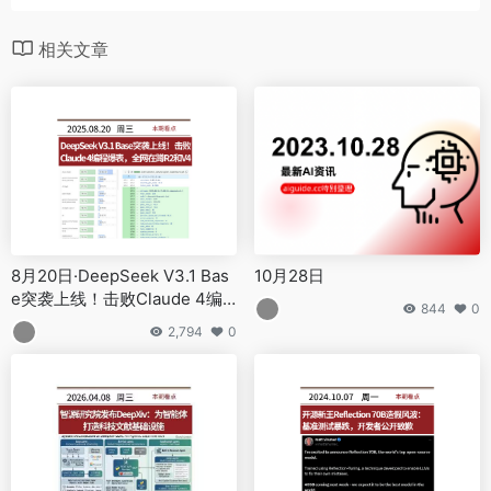
8月20日·DeepSeek V3.1 Bas
10月28日
e突袭上线！击败Claude 4编
844
0
程爆表，全网在蹲R2和V4
2,794
0
4月8日·智源研究院发布DeepX
10月7日·开源新王Reflection 7
iv：为智能体打造科技文献基
0B造假风波：基准测试暴跌，
础设施
开发者公开致歉