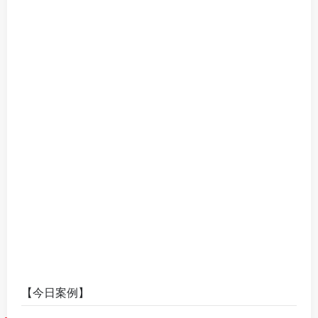
【今日案例】
中国冰雪旅游相关数据和背后的原因
https://yuanbao.tencent.com/bot/app/share/chat/faa6c
ad916c948f95b0959adc629bc03