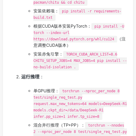
pacman/chitu && cd chitu
安装依赖项：
pip install -r requirements-
build.txt
根据CUDA版本安装PyTorch：
pip install -U
torch --index-url
（注
https://download.pytorch.org/whl/cu124
意调整CUDA版本）
安装赤兔引擎：
TORCH_CUDA_ARCH_LIST=8.6
CHITU_SETUP_JOBS=4 MAX_JOBS=4 pip install --
no-build-isolation .
运行推理
：
单GPU推理：
torchrun --nproc_per_node 8
test/single_req_test.py
request.max_new_tokens=64 models=DeepSeek-R1
models.ckpt_dir=/data/DeepSeek-R1
infer.pp_size=1 infer.tp_size=8
混合并行推理（TP+PP）：
torchrun --nnodes
2 --nproc_per_node 8 test/single_req_test.py