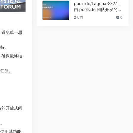
poolside/Laguna-S-2.1：
由 poolside 团队开发的先
进文本生成模型
2天前
0
理，避免单一思
支持。
性，确保最终结
析任务。
复杂的开放式问
性。
即可使用其功能。