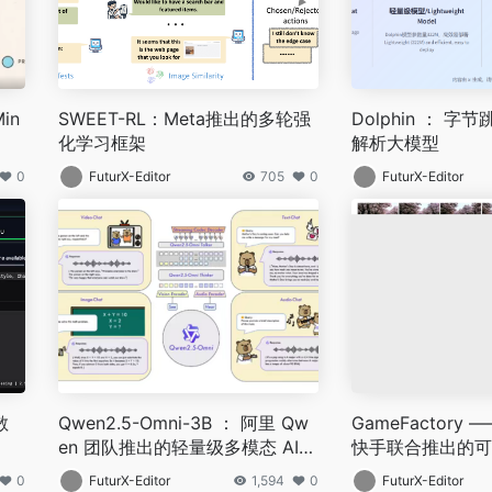
in
SWEET-RL：Meta推出的多轮强
Dolphin ： 
化学习框架
解析大模型
0
FuturX-Editor
705
0
FuturX-Editor
散
Qwen2.5-Omni-3B ： 阿里 Qw
GameFactory
en 团队推出的轻量级多模态 AI
快手联合推出的可
模型
框架
0
FuturX-Editor
1,594
0
FuturX-Editor