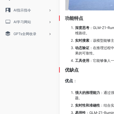
AI指示指令
功能特点
AI学习网站
深度思考
：GLM-Z1-
维路径。
GPTs全网收录
实时搜索
：该模型能够
动态验证
：在推理过程中，
果的可靠性。
工具使用
：它能够像人
优缺点
优点
：
强大的推理能力
：通过强
题。
实时性和准确性
：结合
易用性
：GLM-Z1-R