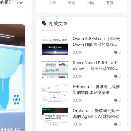
的推理与决
文章
评论
浏览
获赞
相关文章
Qwen 3.8-Max ： 阿里云
Qwen 团队推出的旗舰大
模型
2天前
0
SenseNova U1.5-Lite-Pr
eview ： 商汤开源的轻量
多模态模型
2天前
0
E-Bench ： 腾讯混元等推
出的智能体评测基准
2天前
0
Orchard ： 微软研究院开
源的 Agentic AI 建模框架
2天前
0