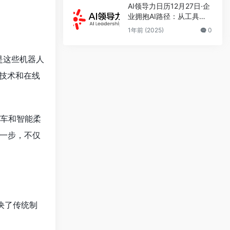
AI领导力日历12月27日·企
业拥抱AI路径：从工具到
智能体再到人机共治
1年前 (2025)
0
是这些机器人
技术和在线
小车和智能柔
一步，不仅
决了传统制