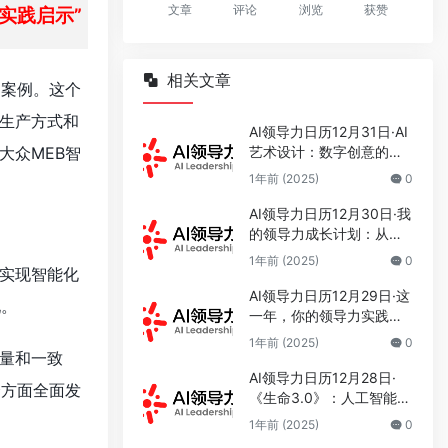
文章
评论
浏览
获赞
实践启示”
相关文章
的案例。这个
生产方式和
AI领导力日历12月31日·AI
大众MEB智
艺术设计：数字创意的新
时代
1年前 (2025)
0
AI领导力日历12月30日·我
的领导力成长计划：从认
知到实践的科学修炼
1年前 (2025)
0
实现智能化
AI领导力日历12月29日·这
现。
一年，你的领导力实践收
获了什么？
1年前 (2025)
0
量和一致
AI领导力日历12月28日·
个方面全面发
《生命3.0》：人工智能时
代人类的进化与重生
1年前 (2025)
0