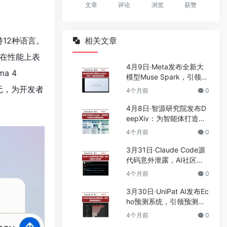
文章
评论
浏览
获赞
12种语言。
相关文章
数）在性能上表
4月9日·Meta发布全新大
a 4
模型Muse Spark，引领个
人超级智能新潮流
纪元，为开发者
4个月前
0
4月8日·智源研究院发布D
eepXiv：为智能体打造科
技文献基础设施
4个月前
0
3月31日·Claude Code源
代码意外泄露，AI社区掀
起开源热潮
4个月前
0
3月30日·UniPat AI发布Ec
ho预测系统，引领预测智
能新纪元
4个月前
0