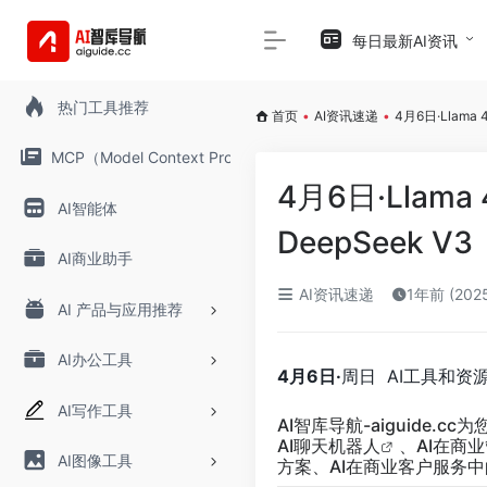
每日最新AI资讯
热门工具推荐
首页
•
AI资讯速递
•
4月6日·Llam
MCP（Model Context Protocol）
4月6日·Lla
AI智能体
DeepSeek V3
AI商业助手
AI资讯速递
1年前 (202
AI 产品与应用推荐
AI办公工具
4月6日·
周日 AI工具和资
AI写作工具
AI智库导航-aiguide.cc
为
AI聊天
机器人
、AI在商
AI图像工具
方案、AI在商业客户服务中