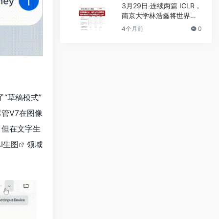
3月29日·连续两篇 ICLR，
南京大学林浩鑫将世界模
型动力学推演推进到上千
4个月前
0
步
“草稿模式”
管V7在图像
，但在文字生
AI生图
领域