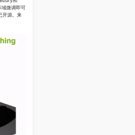
bury和
标域微调即可
已开源。来