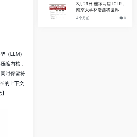
3月29日·连续两篇 ICLR，
南京大学林浩鑫将世界模
型动力学推演推进到上千
4个月前
0
步
型（LLM）
解压缩内核，
分，同时保留符
更长的上下文
元】