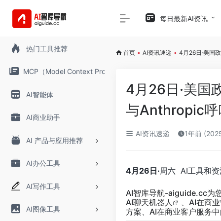
每日最新AI资讯
热门工具推荐
首页
•
AI资讯速递
•
4月26日·美国政
MCP（Model Context Protocol）
4月26日·美国
AI智能体
与Anthropi
AI商业助手
AI资讯速递
1年前 (202
AI 产品与应用推荐
AI办公工具
4月26日·
周六 AI工具和
AI写作工具
AI智库导航-aiguide.cc
为
AI聊天
机器人
、AI在商
AI图像工具
方案、AI在商业客户服务中