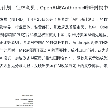
划」征求意见，OpenAI与Anthropic呼吁封锁中
展（NITRD）于4月25日公开了各界对「
AI行动计划
」的政
涉及学界、行业团体、私营部门、州政府及普通市民。其中，Open
主张限制高端GPU芯片和模型权重流向中国，以维持美国AI领先地位。
比等原则，强调对中国AI的封锁必要性。Anthropic则关注H
与此同时，Meta强调
开源
AI的重要性，反对出口管制，认为
I投资、加速政务AI应用并推动
国际合作
。微软则表示愿成为
。各方意见分歧明显，反映出美国在AI政策制定上的复杂博弈。