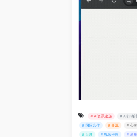
# AI资讯速递
# AI行动
# 国际合作
# 开源
# 心响
# 百度
# 视频推理
# 通