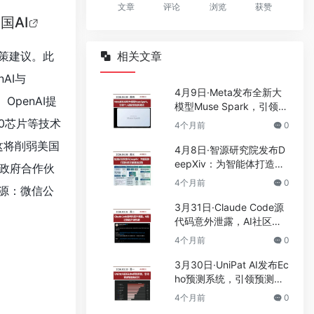
文章
评论
浏览
获赞
国AI
策建议。此
相关文章
AI与
4月9日·Meta发布全新大
OpenAI提
模型Muse Spark，引领个
人超级智能新潮流
20芯片等技术
4个月前
0
这将削弱美国
4月8日·智源研究院发布D
eepXiv：为智能体打造科
政府合作伙
技文献基础设施
4个月前
0
来源：微信公
3月31日·Claude Code源
代码意外泄露，AI社区掀
起开源热潮
4个月前
0
3月30日·UniPat AI发布Ec
ho预测系统，引领预测智
能新纪元
4个月前
0