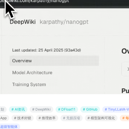
计划
# AI资讯
# DeepWiki
# DFloat11
# GitHub
# TinyLLaVA-V
App
# 技术封锁
# 推理效率
# 无损压缩
# 模型架构可视化
# 
用超级智能体