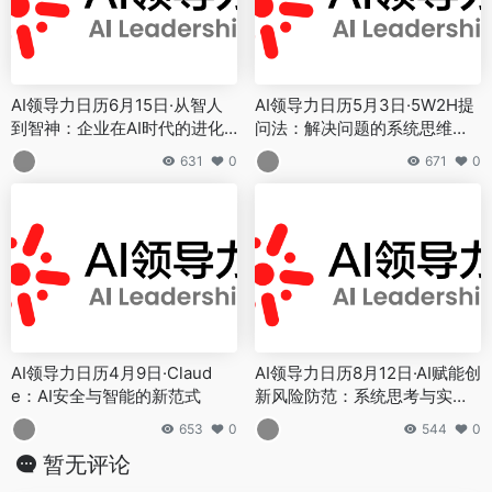
AI领导力日历6月15日·从智人
AI领导力日历5月3日·5W2H提
到智神：企业在AI时代的进化
问法：解决问题的系统思维工
与重生
具
631
0
671
0
AI领导力日历4月9日·Claud
AI领导力日历8月12日·AI赋能创
e：AI安全与智能的新范式
新风险防范：系统思考与实践
路径
653
0
544
0
暂无评论