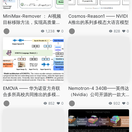
MiniMax-Remover ： AI视频
Cosmos-Reason1 —— NVIDI
目标移除方法，实现高质量移
A推出的系列多模态大语言模型
除效果
1,238
0
828
0
EMOVA —— 华为诺亚方舟联
Nemotron-4 340B——英伟达
合多所高校共同推出的多模态
（Nvidia）公司开源的一款大
全能处理模型
型语言模型
852
0
932
0