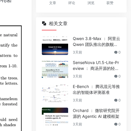
ro和
文章
评论
浏览
获赞
相关文章
Qwen 3.8-Max ： 阿里云
Qwen 团队推出的旗舰大
模型
3天前
0
SenseNova U1.5-Lite-Pr
eview ： 商汤开源的轻量
多模态模型
3天前
0
E-Bench ： 腾讯混元等推
出的智能体评测基准
3天前
0
Orchard ： 微软研究院开
源的 Agentic AI 建模框架
3天前
0