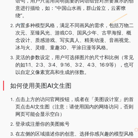
语句，用户只需用简明扼要的词语组合对所要展示的创
意进行描绘，如：“中国山水画，群山耸立，云雾缭
绕”。
内置多种模型风格，满足不同画风的需求，包括万物二
次元、至臻风光、游戏CG、国风少年、古早海报、概
念设计、质感游戏、写实真人、精美动漫、音画视觉、
冰与火、灵瞳、童趣3D、平涂日漫等风格。
灵活的参数设定，用户可选择图片的尺寸和比例（常见
的如1:1、2:3、3:4、9:16、3:2、4:3、16:9等），也可
以自定义像素宽高和生成的张数。
如何使用美图AI文生图
点击上方的访问官网按钮，或者在「美图设计室」的首
页点击AI文生图（注意：请使用国内的网络访问，否则
网页可能会显示空白）
登录或注册你的美图账号
在左侧的区域描述你的创意、选择你感兴趣的模型风格