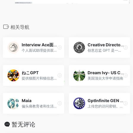
相关导航
Interview Ace面试高手
Creative Director GPT
个人面试助理提供双语答案。面试指导，中英双语回答
创意总监 GPT 是一个鼓舞人心的创意引擎，可以增强技能、为您找到工作、给客户留下深刻印象、赢得奖项并提升您的商业游戏水平。我不是搜索引擎，所以请提出全面的问题！
ねこGPT
Dream Ivy- US College Pathway
提供猫图片和猫信息的GPT
美国顶尖大学申请指南
Maia
GptInfinite GEN (Generate Executable iNstructions)
偏头痛教育者和生活方式伴侣
上传您的访问密钥。然后输入新的或现有的 GPT 指令。接下来我将生成可执行指令，实现高级 GPT 所需的确定性控制！(v0.11)-代码版本
暂无评论