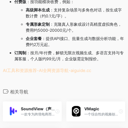
付费版
：按功能模块收费，例如：
高级脚本生成
：支持复杂场景与多角色对话，按生成字
数计费（约0.1元/字）。
专属形象定制
：克隆真人形象或设计高精度虚拟角色，
费用约5000-20000元/个。
企业套餐
：提供API接口、批量生成与数据分析功能，年
费约2万元起。
订阅制
：按月/年付费，解锁无限次视频生成、多语言支持与专
属客服，个人版约99元/月，企业版需定制报价。
AI工具和资源推荐-AI全网资源导航-
aiguide.cc
相关导航
SoundView（声动视界）
VMagic
一款专为跨境电商而设计的AI视频翻译、配音和创作工具
一个综合性的视频创作平台，它涵盖了视频风格转换、图像移动、AI头像等多种创新功能