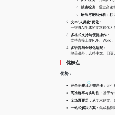
抄袭检测
：通过高速
语法与逻辑分析
：标
文本“人类化”优化
：
一键将AI生成的文本转化
多格式支持与便捷操作
：
支持直接上传PDF、Wor
多语言与全球化适配
：
除英语外，支持中文、日语
优缺点
优势
：
完全免费且无需注册
：无付
高准确率与实时性
：基于专有
全场景覆盖
：从学术论文、
一站式解决方案
：集成检测