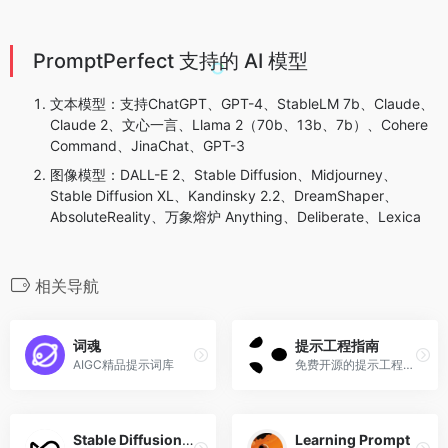
PromptPerfect 支持的 AI 模型
文本模型：支持ChatGPT、GPT-4、StableLM 7b、Claude、
Claude 2、文心一言、Llama 2（70b、13b、7b）、Cohere
Command、JinaChat、GPT-3
图像模型：DALL-E 2、Stable Diffusion、Midjourney、
Stable Diffusion XL、Kandinsky 2.2、DreamShaper、
AbsoluteReality、万象熔炉 Anything、Deliberate、Lexica
相关导航
词魂
提示工程指南
AIGC精品提示词库
免费开源的提示工程指南，GitHub标星超3万
Stable Diffusion Prompt Book
Learning Prompt