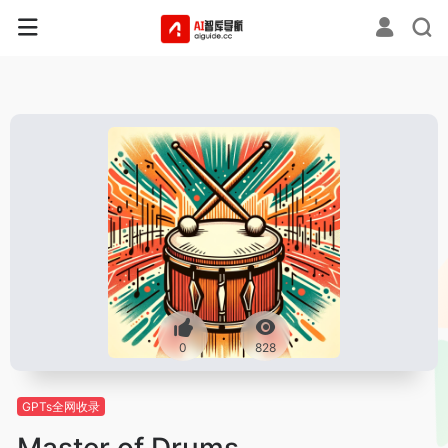
0
828
GPTs全网收录
Master of Drums