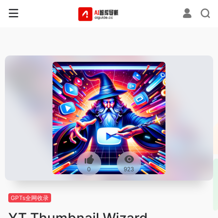
0
923
GPTs全网收录
YT Thumbnail Wizard