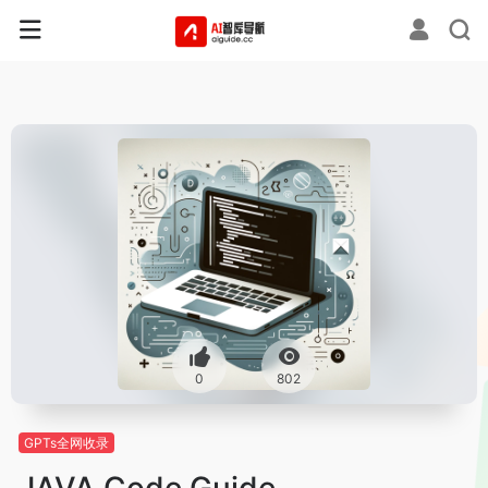
0
802
GPTs全网收录
JAVA Code Guide