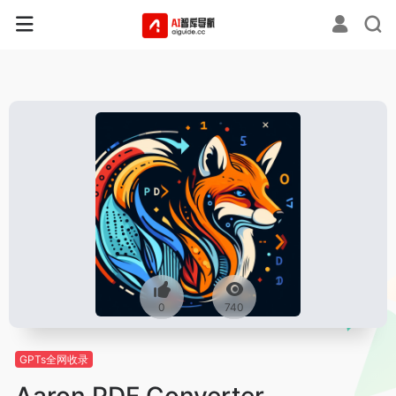
0
740
GPTs全网收录
Aaron PDF Converter