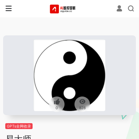
0
828
GPTs全网收录
易大师