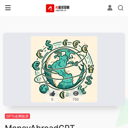
0
750
GPTs全网收录
MoneyAbroadGPT