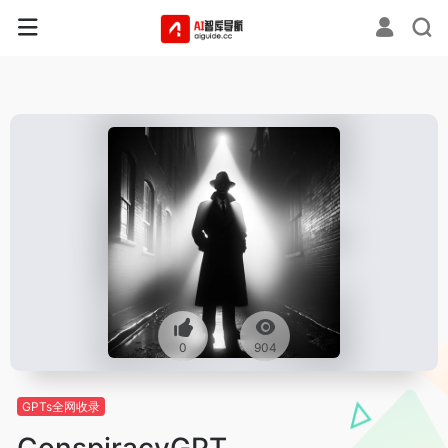
0
904
GPTs全网收录
ConspiracyGPT