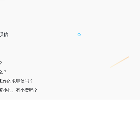
职信
？
么？
工作的求职信吗？
苦挣扎。有小费吗？