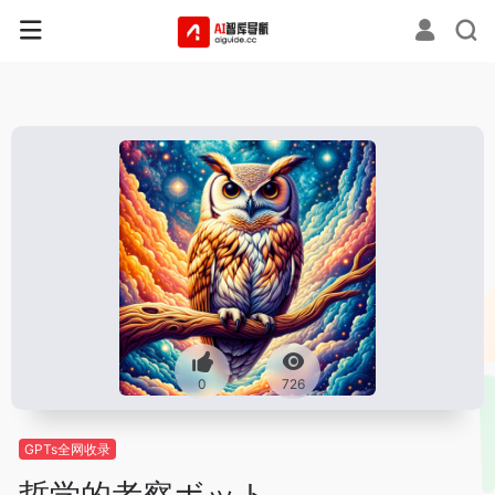
0
726
GPTs全网收录
哲学的考察ボット