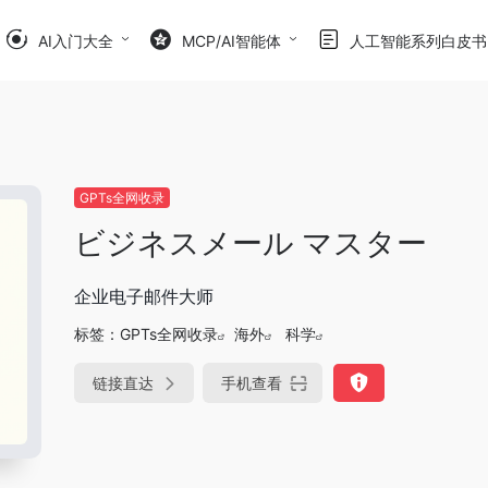
AI入门大全
MCP/AI智能体
人工智能系列白皮书
GPTs全网收录
ビジネスメール マスター
企业电子邮件大师
标签：
GPTs全网收录
海外
科学
链接直达
手机查看