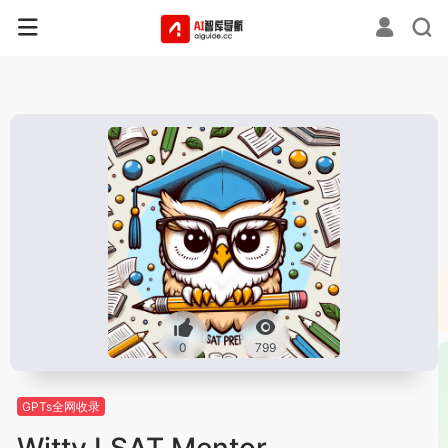
0
799
GPTs全网收录
Witty LSAT Mentor