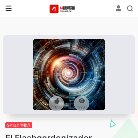
0
923
GPTs全网收录
El Flashgordonizador