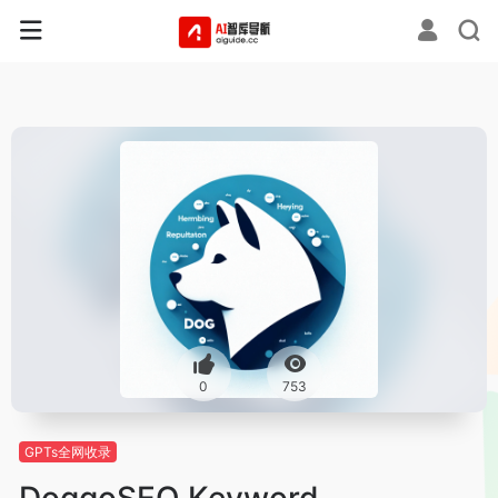
0
753
GPTs全网收录
DoggoSEO Keyword