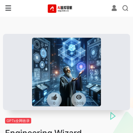
0
1,009
GPTs全网收录
Engineering Wizard