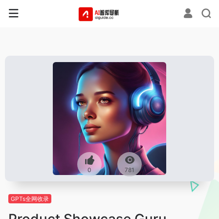
0
781
GPTs全网收录
Product Showcase Guru