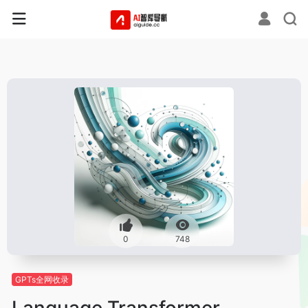
0
748
GPTs全网收录
Language Transformer