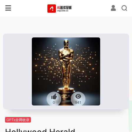
0
941
GPTs全网收录
Hollywood Herald