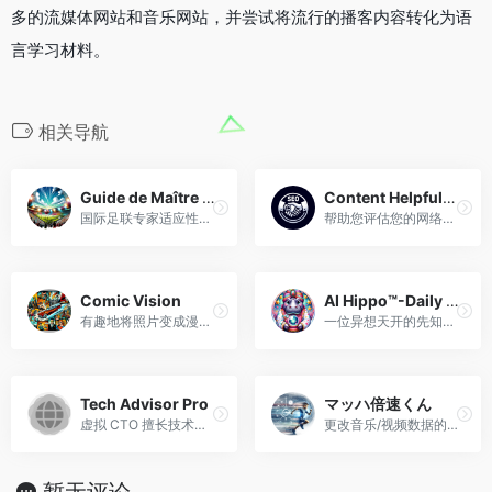
多的流媒体网站和音乐网站，并尝试将流行的播客内容转化为语
言学习材料。
相关导航
Guide de Maître FIFA
Content Helpfulness and Quality SEO Analyzer
国际足联专家适应性强，个性化顾问，为您带来乐趣。
帮助您评估您的网络内容对于您的目标查询的实用性、相关性和质量。
Comic Vision
AI Hippo™-Daily Fortune Teller
有趣地将照片变成漫画风格。
一位异想天开的先知提供每日星座运势。
Tech Advisor Pro
マッハ倍速くん
虚拟 CTO 擅长技术、领导力和团队动力
更改音乐/视频数据的速度?
暂无评论