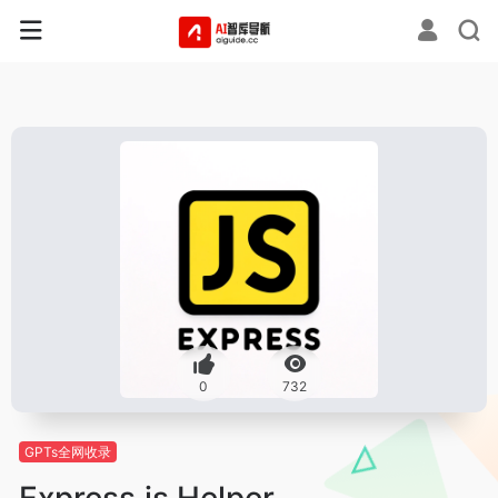
0
732
GPTs全网收录
Express.js Helper