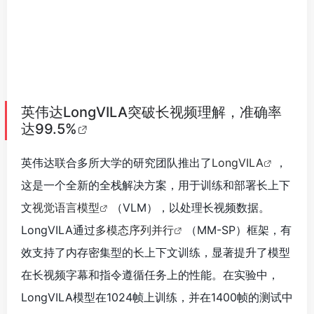
英伟达联合多所大学的研究团队推出了
LongVILA
，
这是一个全新的全栈解决方案，用于训练和部署长上下
文
视觉语言模型
（VLM），以处理长视频数据。
LongVILA通过
多模态序列并行
（MM-SP）框架，有
效支持了内存密集型的长上下文训练，显著提升了模型
在长视频字幕和指令遵循任务上的性能。在实验中，
LongVILA模型在1024帧上训练，并在1400帧的测试中
实现了99.5%的准确率，展现了对274k个token上下文
长度的卓越处理能力。此外，该系统在扩展上下文长度
至200万个token时，相比现有技术实现了显著加速，
证明了LongVILA在长视频理解和信息处理方面的巨大
潜力。来源：微信公众号【机器之心】