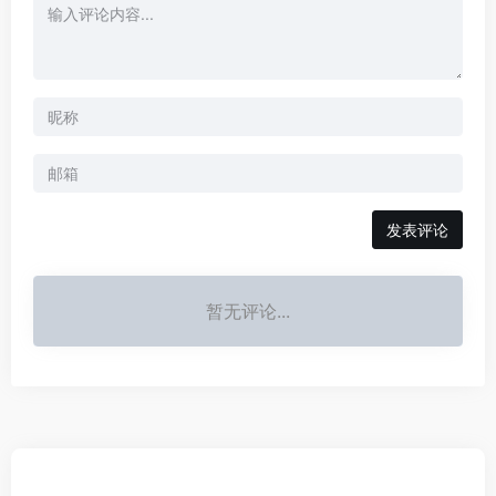
发表评论
暂无评论...
AI全网资源导航每日收集国内外热点AI/人工智能/工具/模型/框
架以及最新的AI学习资料/课程等，在这个全新的AI时代，助力
每一个人，赋能每一个具体业务场景，与所有人一起努力向
前！
友链申请
免责声明
广告合作
关于我们