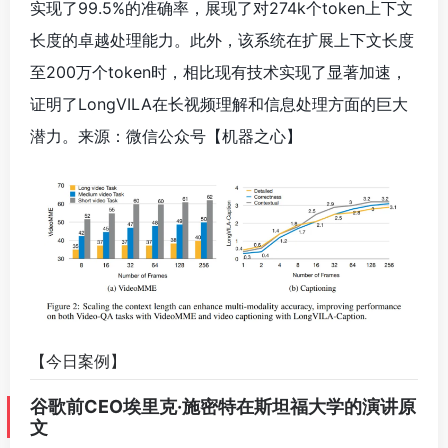
【今日案例】
谷歌前CEO埃里克·施密特在斯坦福大学的演讲原
文
https://yuanbao.tencent.com/bot/app/share/chat/1979
228612013a4208d0150a286ed858
# AI资讯速递
# AI资讯
# Astribot S1
# DLSS 3
# GPT-4o微调
# LongVILA
# MoE架构
# 免费训练token
# 全景光追
# 养老机器人
# 多模态序列并行
# 多模态模型
# 微软Phi 3.5