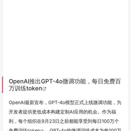
OpenAI推出GPT-4o微调功能，每日免费百
万训练token
OpenAI最新宣布，GPT-4o模型正式上线微调功能，为
开发者提供更低成本构建定制AI应用的机会。作为福
利，每个组织在9月23日之前都能享受到每日100万个
免费训练token
。GPT-4o的微调训练成本为每100万
token 25美元，意味着开发者们每天都能节省相当的开
支。使用该功能十分便捷，只需通过微调仪表盘选择特
定模型即可开始。OpenAI还指出，仅需几十个示例即
可达到良好微调效果，并分享了成功案例，如代码助手
Genie和Distil的微调模型，展示了微调后模型的卓越性