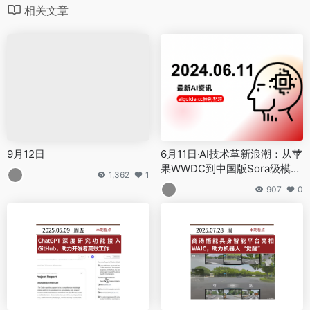
9月12日
6月11日·AI技术革新浪潮：从苹
果WWDC到中国版Sora级模型
1,362
1
的突破与发展
907
0
5月9日·ChatGPT深度研究功能
7月28日·商汤悟能具身智能平
接入GitHub，助力开发者高效
台亮相WAIC，助力机器人“觉
工作
醒”
845
0
697
0