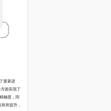
力方面实现了
的精确度，同
也有所提升，
性和对物理
适用于娱乐和
在风险，如
方面表现出了
氨基酸的三维
存在一些错
oV-2主要蛋白
非专为结构生