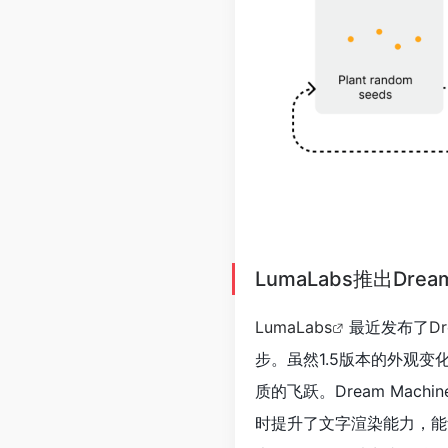
步。虽然1.5版本的外观
质的飞跃。Dream Mac
时提升了文字渲染能力，能
大约两分钟可以生成五秒钟
规律的遵从性也得到了加强
广告领域，还有望扩展到教
创意同质化和伦理合法性问
OpenAI GPT-
罗格斯大学的最新研究显示，
高精度的潜力。该研究成果已发表
结构模型时，能够准确预测
误。此外，GPT-4还成功模拟
酶之间的结合，正确识别了