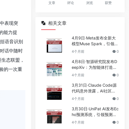
文章
评论
浏览
获赞
中表现突
相关文章
%的能力提
4月9日·Meta发布全新大
括语音识别
模型Muse Spark，引领个
人超级智能新潮流
对话中随时
4个月前
0
型生态联盟，
4月8日·智源研究院发布D
eepXiv：为智能体打造科
体验的一次重
技文献基础设施
4个月前
0
3月31日·Claude Code源
代码意外泄露，AI社区掀
起开源热潮
4个月前
0
3月30日·UniPat AI发布Ec
ho预测系统，引领预测智
能新纪元
4个月前
0