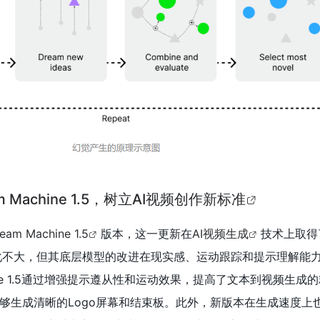
变化不大，但其底层模型的改进在现实感、运动跟踪和提示理解能
hine 1.5通过增强提示遵从性和运动效果，提高了文本到视频生成
够生成清晰的Logo屏幕和结束板。此外，新版本在生成速度上
的视频，这对内容创作者来说是一个巨大的效率提升。角色一致
，简化了视频创作中的后期处理难度。LumaAI的这一进步不仅
育和企业培训等更多领域。同时，我们也应警惕AI技术带来的潜
题，确保人类的创造力和判断力不被替代。来源：搜狐新闻
4展现高精度建模基本蛋白质结构的潜力
OpenAI的GPT-4语言模型在模拟简单的氨基酸和蛋白质结构
在《Scientific Reports》上。GPT-4在建立20种标准
原子组成、键长和角度，尽管在环状结构和立体化学构型模拟中
了α-螺旋结构，并分析了抗病毒药物Nirmatrelvir与SARS-C
参与结合的氨基酸和相互作用原子之间的距离。尽管GPT-4并