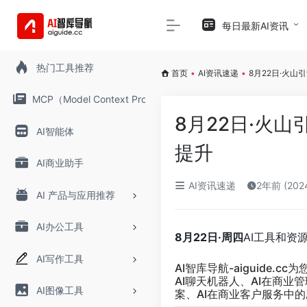
每日最新AI资讯
热门工具推荐
首页
•
AI资讯速递
•
8月22日·火
MCP（Model Context Protocol）
8月22日·火
AI智能体
提升
AI商业助手
AI资讯速递
2年前 (20
AI 产品与应用推荐
AI办公工具
8月22日·周四
AI工具和资
AI写作工具
AI智库导航-aiguide.cc
为
AI聊天机器人、AI在商业
AI图像工具
案、AI在商业客户服务中的