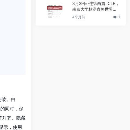
3月29日·连续两篇 ICLR，
南京大学林浩鑫将世界模
型动力学推演推进到上千
4个月前
0
步
突破。由
量的同时，保
矩阵对齐、隐藏
果显示，使用