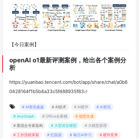
【今日案例】
openAI o1最新评测案例，给出各个案例分
析
https://yuanbao.tencent.com/bot/app/share/chat/a0b6
0428164f1b5b4a33c5f488935f83
# AI资讯速递
# AI技术
# AI硬件
# AI资讯
# AnyGraph
# Office全家桶
# 创意生成
# 图混合专家架构
# 大型语言模型
# 大模型原理
# 工作流程革新
# 忆阻器
# 每日AI学习
# 硬件竞争