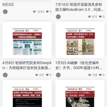
9月2日
7月14日·智源开源最强具身智
能大脑RoboBrain 2.0，问鼎多
1,234
0
项评测基准
870
0
4月8日·智源研究院发布DeepX
1月5日·AI破解《纽伦堡编年
iv：为智能体打造科技文献基
史》天书，500年谜题1小时揭
础设施
晓
421
0
758
0