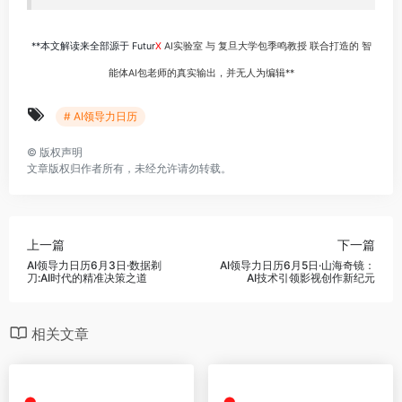
**本文解读来全部源于 Futur
X
AI实验室 与 复旦大学包季鸣教授 联合打造的 智
能体AI包老师的真实输出，并无人为编辑**
# AI领导力日历
©
版权声明
文章版权归作者所有，未经允许请勿转载。
上一篇
下一篇
AI领导力日历6月3日·数据剃
AI领导力日历6月5日·山海奇镜：
刀:AI时代的精准决策之道
AI技术引领影视创作新纪元
相关文章