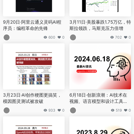
9月20日·阿里云通义灵码AI程
3月11日·美股暴跌1.75万亿，特
序员：编程革命的先锋
斯拉领跌，马斯克压力倍增
600
0
702
0
3月23日·AI创作梗图更搞笑，
6月18日·创新浪潮：AI技术在
模因图灵测试被攻破
视频、语言模型和设计工具领
域的突破与应用
933
0
519
0